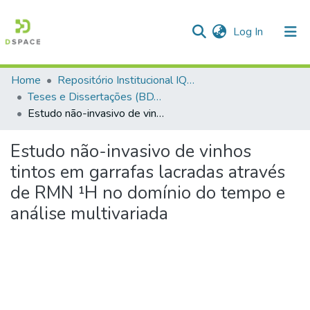
(current)
Log In
Home
Repositório Institucional IQSC
Communities & Collections
Teses e Dissertações (BDTD USP)
Estudo não-invasivo de vinhos tintos em garrafas lacradas através de RMN ¹H no domínio do tempo e análise multivariada
All of DSpace
Statistics
Estudo não-invasivo de vinhos
tintos em garrafas lacradas através
de RMN ¹H no domínio do tempo e
análise multivariada