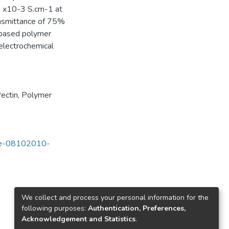
4 x10-3 S.cm-1 at
ansmittance of 75%
n-based polymer
electrochemical
ectin
,
Polymer
tde-08102010-
We collect and process your personal information for the
following purposes:
Authentication, Preferences,
Acknowledgement and Statistics
.