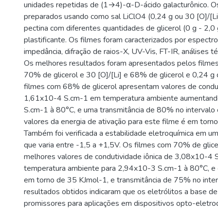
unidades repetidas de (1→4)-α-D-ácido galacturônico. Os
preparados usando como sal LiClO4 (0,24 g ou 30 [O]/[Li]
pectina com diferentes quantidades de glicerol (0 g - 2
plastificante. Os filmes foram caracterizados por espectr
impedância, difração de raios-X, UV-Vis, FT-IR, análises t
Os melhores resultados foram apresentados pelos filmes
70% de glicerol e 30 [O]/[Li] e 68% de glicerol e 0,24 g 
filmes com 68% de glicerol apresentam valores de condut
1,61x10-4 S.cm-1 em temperatura ambiente aumentand
S.cm-1 à 80°C, e uma transmitância de 80% no intervalo d
valores da energia de ativação para este filme é em torn
Também foi verificada a estabilidade eletroquímica em um
que varia entre -1,5 a +1,5V. Os filmes com 70% de glic
melhores valores de condutividade iônica de 3,08x10-4
temperatura ambiente para 2,94x10-3 S.cm-1 à 80°C, e e
em torno de 35 KJmol-1, e transmitância de 75% no interv
resultados obtidos indicaram que os eletrólitos a base de
promissores para aplicações em dispositivos opto-eletro