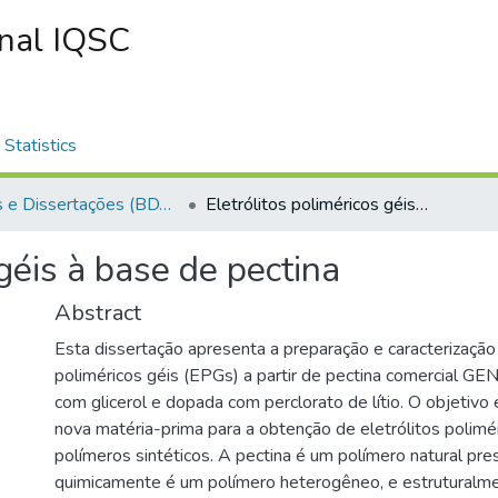
onal IQSC
Statistics
Teses e Dissertações (BDTD USP)
Eletrólitos poliméricos géis à base de pectina
 géis à base de pectina
Abstract
Esta dissertação apresenta a preparação e caracterização 
poliméricos géis (EPGs) a partir de pectina comercial GEN
com glicerol e dopada com perclorato de lítio. O objetivo 
nova matéria-prima para a obtenção de eletrólitos polimé
polímeros sintéticos. A pectina é um polímero natural pre
quimicamente é um polímero heterogêneo, e estruturalmen