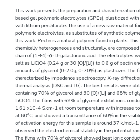
This work presents the preparation and characterization
based gel polymeric electrolytes (GPEs), plasticized wit
with lithium perchlorate. The use of a new raw material fo
polymeric electrolytes, as substitutes of synthetic polyme
this work. Pectin is a natural polymer found in plants. This
chemically heterogeneous and structurally, are composed o
chain of (1→4)-α-D-galacturonic acid. The electrolytes w
salt as LiClO4 (0.24 g or 30 [O]/[Li]) to 0.6 g of pectin an
amounts of glycerol (0-2.0g, 0-70%) as plasticizer. The 
characterized by impedance spectroscopy, X-ray diffractio
thermal analysis (DSC and TG). The best results were obt
containing 70% of glycerol and 30 [O]/[Li] and 68% of gl
LiClO4. The films with 68% of glycerol exhibit ionic conduc
1.61 x10-4 S.cm-1 at room temperature with increase 
at 80°C, and showed a transmittance of 80% in the visibl
of activation energy for this sample is around 37 kJmol-1.
observed the electrochemical stability in the potential ran
The films with 70% of glycerol showed best ionic conduct