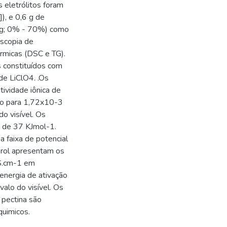
 eletrólitos foram
), e 0,6 g de
,0 g; 0% - 70%) como
oscopia de
érmicas (DSC e TG).
 constituídos com
de LiClO4. .Os
ividade iônica de
o para 1,72x10-3
o visível. Os
o de 37 KJmol-1.
a faixa de potencial
erol apresentam os
 S.cm-1 em
nergia de ativação
alo do visível. Os
 pectina são
quimicos.