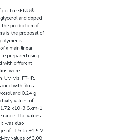
 of pectin GENU®-
h glycerol and doped
r the production of
rs is the proposal of
 polymer is
f a main linear
ere prepared using
d with different
films were
n, UV-Vis, FT-IR,
ained with films
ycerol and 0.24 g
tivity values of
to1.72 x10-3 S.cm-1
e range. The values
 It was also
ge of -1.5 to +1.5 V.
ivity values of 3.08