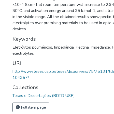
x10-4 S.cm-1 at room temperature wich increase to 2.9
80°C, and activation energy around 35 kJmol-1, and a tr
in the visible range. All the obtained results show pecti
electrolytes over promising materials to be used in opto-
devices.
Keywords
Eletrólitos poliméricos
,
Impedância
,
Pectina
,
Impedance
,
P
electrolytes
URI
http://www.teses.usp.br/teses/disponiveis/75/75131/
104357/
Collections
Teses e Dissertações (BDTD USP)
Full item page