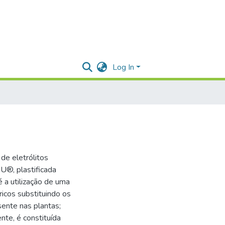
Log In
de eletrólitos
U®, plastificada
é a utilização de uma
ricos substituindo os
sente nas plantas;
te, é constituída