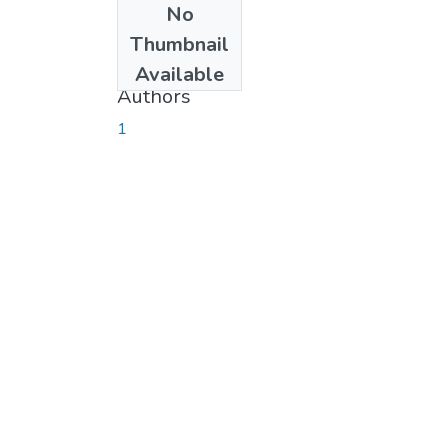
No
Date
Thumbnail
2010-12-01
Available
Authors
1