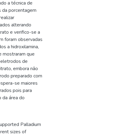
ndo a técnica de
és da porcentagem
ealizar
zados alterando
ato e verifico-se a
m foram observadas
os a hidroxilamina,
e mostraram que
 eletrodos de
itrato, embora não
etrodo preparado com
espera-se maiores
rados pois para
o da área do
supported Palladium
rent sizes of