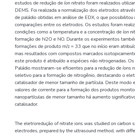
estudos de redução de íon nitrato foram realizados utiliza
DEMS. Foi realizada a normalização dos eletrodos atrav
de paládio obtidas em análise de EDX, o que possibilitou r
comparações entre os eletrodos. Os estudos foram reali
condições como a temperatura e a concentração de íon nitr
formação de N2O e NO. Durante os experimentos també
formações de produto m/z = 33 que no início eram atribuíd
mas resultados com compostos marcados isotopicament
este produto é atribuído a espécies não nitrogenadas. Os
Paládio mostraram-se eficientes para a redução de íons n
seletivo para a formação de nitrogênio, destacando o el
catalisador de menor tamanho de partícula. Deste modo 
valores de corrente para a formação dos produtos monito
nanopartículas de menor tamanho há aumento significativ
catalisador.
The eletroredução of nitrate ions was studied on carbon 
electrodes, prepared by the ultrasound method, with diffe