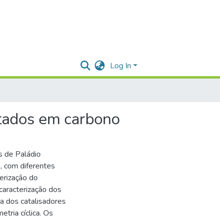
Log In
rtados em carbono
s de Paládio
, com diferentes
terização do
caracterização dos
ra dos catalisadores
tria cíclica. Os