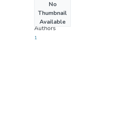
No
Date
Thumbnail
2007-05-14
Available
Authors
1