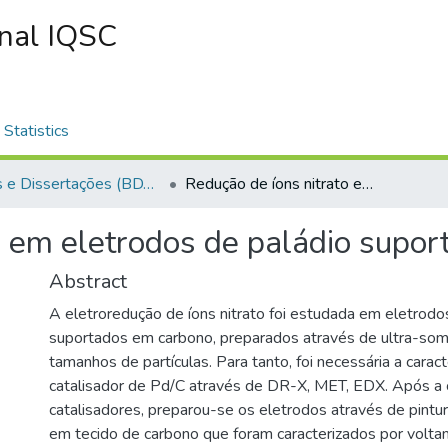
onal IQSC
Statistics
Teses e Dissertações (BDTD USP)
Redução de íons nitrato em eletrodos de paládio suportados em carbono
o em eletrodos de paládio supo
Abstract
A eletroredução de íons nitrato foi estudada em eletrodo
suportados em carbono, preparados através de ultra-som
tamanhos de partículas. Para tanto, foi necessária a carac
catalisador de Pd/C através de DR-X, MET, EDX. Após a 
catalisadores, preparou-se os eletrodos através de pintu
em tecido de carbono que foram caracterizados por voltame