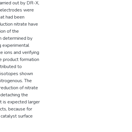
carried out by DR-X,
e electrodes were
hat had been
duction nitrate have
on of the
m determined by
g experimental
e ions and verifying
e product formation
tributed to
d isotopes shown
nitrogenous. The
reduction of nitrate
 detaching the
it is expected larger
cts, because for
 catalyst surface