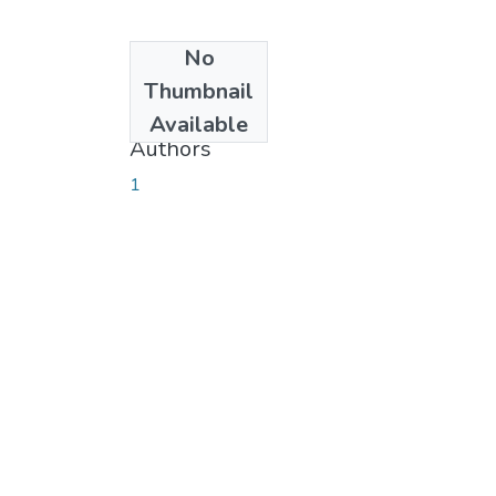
No
Date
Thumbnail
2017-10-23
Available
Authors
1