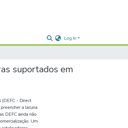
Log In
aras suportados em
l (DEFC - Direct
 preencher a lacuna
, as DEFC ainda não
omercialização. Um