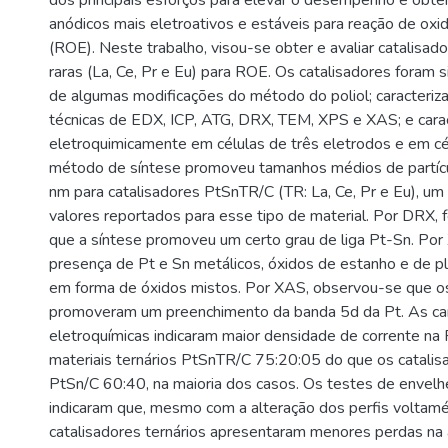
dos principais esforços para elevar o desempenho é obter
anódicos mais eletroativos e estáveis para reação de oxi
(ROE). Neste trabalho, visou-se obter e avaliar catalisad
raras (La, Ce, Pr e Eu) para ROE. Os catalisadores foram si
de algumas modificações do método do poliol; caracteriza
técnicas de EDX, ICP, ATG, DRX, TEM, XPS e XAS; e cara
eletroquimicamente em células de três eletrodos e em cél
método de síntese promoveu tamanhos médios de partícul
nm para catalisadores PtSnTR/C (TR: La, Ce, Pr e Eu), u
valores reportados para esse tipo de material. Por DRX, fo
que a síntese promoveu um certo grau de liga Pt-Sn. Por
presença de Pt e Sn metálicos, óxidos de estanho e de pla
em forma de óxidos mistos. Por XAS, observou-se que o
promoveram um preenchimento da banda 5d da Pt. As car
eletroquímicas indicaram maior densidade de corrente na
materiais ternários PtSnTR/C 75:20:05 do que os catalis
PtSn/C 60:40, na maioria dos casos. Os testes de envel
indicaram que, mesmo com a alteração dos perfis voltamét
catalisadores ternários apresentaram menores perdas na 