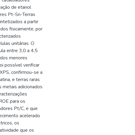
 catalisadores
dação de etanol
ores Pt-Sn-Terras
ntetizados a partir
dos fisicamente, por
cterizados
ulas unitárias. O
a entre 3,0 a 4,5
m dos menores
i possível verificar
 XPS, confirmou-se a
tina, e terras raras
s metais adicionados
acterizações
 ROE para os
adores Pt/C, e que
hecimento acelerado
ricos, os
atividade que os