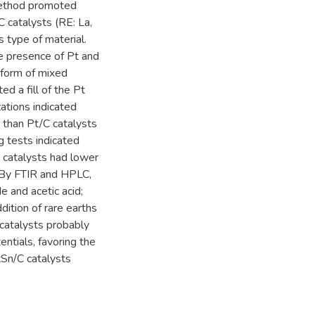
 method promoted
 catalysts (RE: La,
s type of material.
e presence of Pt and
e form of mixed
 a fill of the Pt
ations indicated
s than Pt/C catalysts
g tests indicated
y catalysts had lower
. By FTIR and HPLC,
 and acetic acid;
ition of rare earths
 catalysts probably
ntials, favoring the
tSn/C catalysts