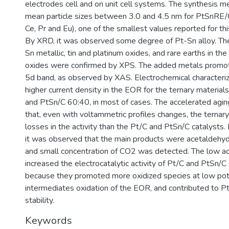
electrodes cell and on unit cell systems. The synthesis
mean particle sizes between 3.0 and 4.5 nm for PtSnRE/C
Ce, Pr and Eu), one of the smallest values reported for thi
By XRD, it was observed some degree of Pt-Sn alloy. Th
Sn metallic, tin and platinum oxides, and rare earths in th
oxides were confirmed by XPS. The added metals promoted
5d band, as observed by XAS. Electrochemical characteriz
higher current density in the EOR for the ternary material
and PtSn/C 60:40, in most of cases. The accelerated agin
that, even with voltammetric profiles changes, the ternar
losses in the activity than the Pt/C and PtSn/C catalysts
it was observed that the main products were acetaldehyde
and small concentration of CO2 was detected. The low add
increased the electrocatalytic activity of Pt/C and PtSn/C
because they promoted more oxidized species at low pote
intermediates oxidation of the EOR, and contributed to P
stability.
Keywords