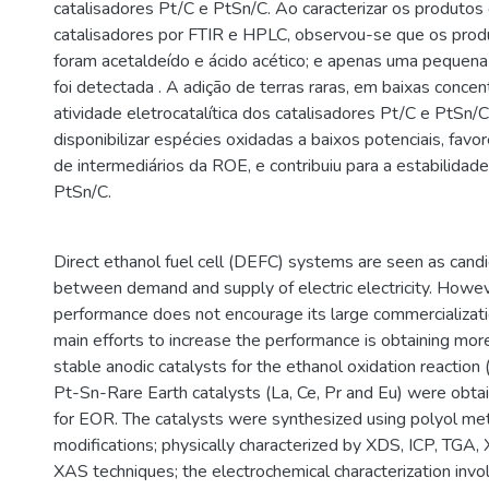
catalisadores Pt/C e PtSn/C. Ao caracterizar os produtos
catalisadores por FTIR e HPLC, observou-se que os produ
foram acetaldeído e ácido acético; e apenas uma pequen
foi detectada . A adição de terras raras, em baixas conce
atividade eletrocatalítica dos catalisadores Pt/C e PtSn
disponibilizar espécies oxidadas a baixos potenciais, fav
de intermediários da ROE, e contribuiu para a estabilidad
PtSn/C.
Direct ethanol fuel cell (DEFC) systems are seen as candid
between demand and supply of electric electricity. Howe
performance does not encourage its large commercializati
main efforts to increase the performance is obtaining mor
stable anodic catalysts for the ethanol oxidation reaction 
Pt-Sn-Rare Earth catalysts (La, Ce, Pr and Eu) were obta
for EOR. The catalysts were synthesized using polyol m
modifications; physically characterized by XDS, ICP, TGA
XAS techniques; the electrochemical characterization invo