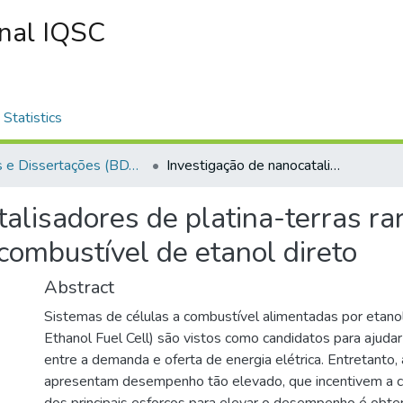
onal IQSC
Statistics
Teses e Dissertações (BDTD USP)
Investigação de nanocatalisadores de platina-terras raras suportados em carbono para células a combustível de etanol direto
talisadores de platina-terras r
combustível de etanol direto
Abstract
Sistemas de células a combustível alimentadas por etano
Ethanol Fuel Cell) são vistos como candidatos para ajudar
entre a demanda e oferta de energia elétrica. Entretanto
apresentam desempenho tão elevado, que incentivem a c