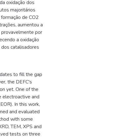
 da oxidação dos
tos majoritários
a formação de CO2
ntrações, aumentou a
/C provavelmente por
orecendo a oxidação
e dos catalisadores
ates to fill the gap
ver, the DEFC's
on yet. One of the
e electroactive and
(EOR). In this work,
ined and evaluated
ethod with some
, XRD, TEM, XPS and
lved tests on three