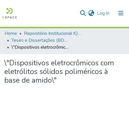
(current)
Log In
Home
Repositório Institucional IQSC
Communities & Collections
Teses e Dissertações (BDTD USP)
\"Dispositivos eletrocrômicos com eletrólitos sólidos poliméricos à base de amido\"
All of DSpace
Statistics
\"Dispositivos eletrocrômicos com
eletrólitos sólidos poliméricos à
base de amido\"