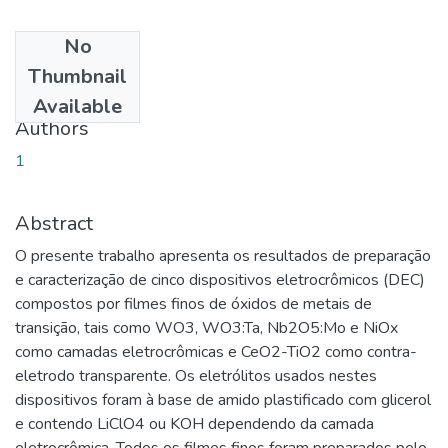
No
Date
Thumbnail
2007-04-16
Available
Authors
1
Abstract
O presente trabalho apresenta os resultados de preparação
e caracterização de cinco dispositivos eletrocrômicos (DEC)
compostos por filmes finos de óxidos de metais de
transição, tais como WO3, WO3:Ta, Nb2O5:Mo e NiOx
como camadas eletrocrômicas e CeO2-TiO2 como contra-
eletrodo transparente. Os eletrólitos usados nestes
dispositivos foram à base de amido plastificado com glicerol
e contendo LiClO4 ou KOH dependendo da camada
eletrocrômica. Todos os filmes finos foram preparados pelo