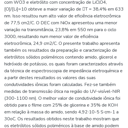
com WO3 e eletrólito com concentração de LiClO4,
[O]/[Li]=10 obteve a maior variação de T = 38,4% em 633
nm. Isso resultou num alto valor de eficiência eletrocrômica
de 77,5 cm2/C. O DEC com NiOx apresentou uma menor
variação na transmitância, 23,8% em 550 nm para o ciclo
3000, resultando num menor valor de eficiência
eletrocrômica, 24,9 cm2/C. O presente trabalho apresenta
também os resultados da preparação e caracterização de
eletrólitos sólidos poliméricos contendo amido, glicerol e
hidróxido de potássio, os quais foram caracterizados através
da técnica de espectroscopia de impedância eletroquímica e
a partir destes resultados os valores das suas
condutividades iônicas foram calculadas. Fez-se também
medidas de transmissão ótica na região do UV-visível-NIR
(300-1100 nm). O melhor valor de condutividade iônica foi
obtido para o filme com 25% de glicerina e 35% de KOH
em relação à massa do amido, sendo 4,92∙10-5 S∙cm-1 a
30oC. Os resultados obtidos neste trabalho mostram que
os eletrólitos sólidos poliméricos à base de amido podem