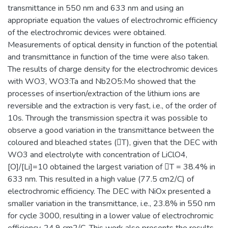
transmittance in 550 nm and 633 nm and using an
appropriate equation the values of electrochromic efficiency
of the electrochromic devices were obtained.
Measurements of optical density in function of the potential
and transmittance in function of the time were also taken.
The results of charge density for the electrochromic devices
with WO3, WO3:Ta and Nb2O5:Mo showed that the
processes of insertion/extraction of the lithium ions are
reversible and the extraction is very fast, i.e., of the order of
10s. Through the transmission spectra it was possible to
observe a good variation in the transmittance between the
coloured and bleached states (T), given that the DEC with
WO3 and electrolyte with concentration of LiClO4,
[O]/[Li]=10 obtained the largest variation of T = 38.4% in
633 nm. This resulted in a high value (77.5 cm2/C) of
electrochromic efficiency. The DEC with NiOx presented a
smaller variation in the transmittance, i.e., 23.8% in 550 nm
for cycle 3000, resulting in a lower value of electrochromic
efficiency, 24.9 cm2/C. This work also presents the results