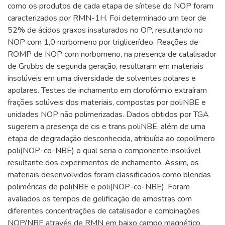
como os produtos de cada etapa de síntese do NOP foram
caracterizados por RMN-1H. Foi determinado um teor de
52% de ácidos graxos insaturados no OP, resultando no
NOP com 1,0 norborneno por triglicerídeo. Reações de
ROMP de NOP com norborneno, na presença de catalisador
de Grubbs de segunda geração, resultaram em materiais
insolúveis em uma diversidade de solventes polares e
apolares. Testes de inchamento em clorofórmio extraíram
frações solúveis dos materiais, compostas por poliNBE e
unidades NOP não polimerizadas. Dados obtidos por TGA
sugerem a presença de cis e trans poliNBE, além de uma
etapa de degradação desconhecida, atribuída ao copolímero
poli(NOP-co-NBE) o qual seria o componente insolúvel
resultante dos experimentos de inchamento. Assim, os
materiais desenvolvidos foram classificados como blendas
poliméricas de poliNBE e poli(NOP-co-NBE). Foram
avaliados os tempos de gelificação de amostras com
diferentes concentrações de catalisador e combinações
NOP/NBE através de RMN em baixo campo magnético,