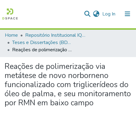
(current)
Log In
Home
Repositório Institucional IQSC
Communities & Collections
Teses e Dissertações (BDTD USP)
Reações de polimerização via metátese de novo norborneno funcionalizado com triglicerídeos do óleo de palma, e seu monitoramento por RMN em baixo campo
All of DSpace
Statistics
Reações de polimerização via
metátese de novo norborneno
funcionalizado com triglicerídeos do
óleo de palma, e seu monitoramento
por RMN em baixo campo