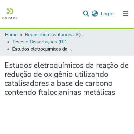
(current)
Log In
Home
Repositório Institucional IQSC
Communities & Collections
Teses e Dissertações (BDTD USP)
Estudos eletroquímicos da reação de redução de oxigênio utilizando catalisadores a base de carbono contendo ftalocianinas metálicas
All of DSpace
Statistics
Estudos eletroquímicos da reação de
redução de oxigênio utilizando
catalisadores a base de carbono
contendo ftalocianinas metálicas