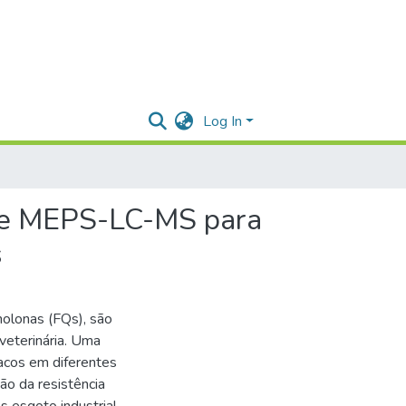
Log In
 e MEPS-LC-MS para
s
nolonas (FQs), são
veterinária. Uma
acos em diferentes
ão da resistência