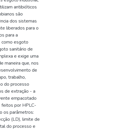
s esgoto industrial,
ilizam antibióticos
robianos são
iência dos sistemas
te liberados para o
os para a
s como esgoto
goto sanitário de
omplexa e exige uma
de maneira que, nos
desenvolvimento de
po, trabalho,
o do processo
s de extração - a
orvente empacotado
o feitos por HPLC-
o os parâmetros:
ecção (LD), limite de
total do processo e