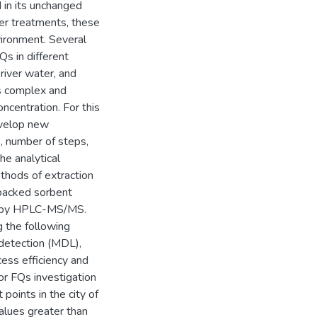
d in its unchanged
er treatments, these
vironment. Several
s in different
river water, and
s complex and
ncentration. For this
evelop new
e, number of steps,
e analytical
thods of extraction
 packed sorbent
ion by HPLC-MS/MS.
 the following
f detection (MDL),
ocess efficiency and
r FQs investigation
points in the city of
alues greater than