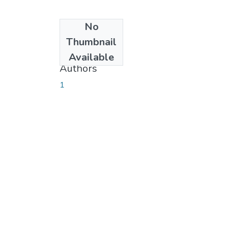
No
Date
Thumbnail
2013-10-10
Available
Authors
1