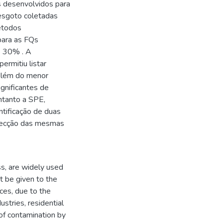
s desenvolvidos para
esgoto coletadas
étodos
para as FQs
e 30% . A
ermitiu listar
 Além do menor
gnificantes de
ntanto a SPE,
ntificação de duas
tecção das mesmas
ss, are widely used
t be given to the
ces, due to the
ustries, residential
 of contamination by