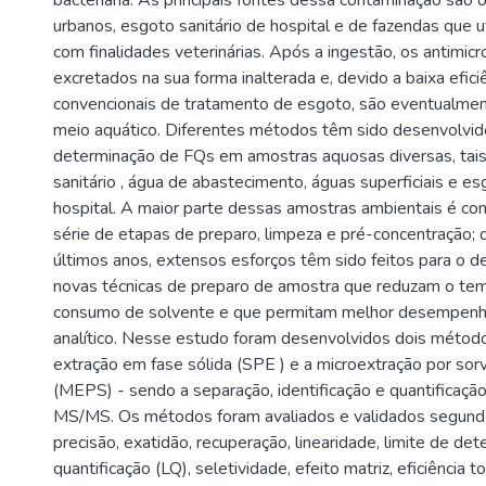
bacteriana. As principais fontes dessa contaminação são o
urbanos, esgoto sanitário de hospital e de fazendas que ut
com finalidades veterinárias. Após a ingestão, os antimic
excretados na sua forma inalterada e, devido a baixa efic
convencionais de tratamento de esgoto, são eventualmen
meio aquático. Diferentes métodos têm sido desenvolvid
determinação de FQs em amostras aquosas diversas, tai
sanitário , água de abastecimento, águas superficiais e es
hospital. A maior parte dessas amostras ambientais é c
série de etapas de preparo, limpeza e pré-concentração; 
últimos anos, extensos esforços têm sido feitos para o 
novas técnicas de preparo de amostra que reduzam o tem
consumo de solvente e que permitam melhor desempenh
analítico. Nesse estudo foram desenvolvidos dois método
extração em fase sólida (SPE ) e a microextração por s
(MEPS) - sendo a separação, identificação e quantificaçã
MS/MS. Os métodos foram avaliados e validados segund
precisão, exatidão, recuperação, linearidade, limite de det
quantificação (LQ), seletividade, efeito matriz, eficiência 