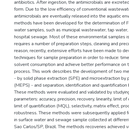
antibiotics. After ingestion, the antimicrobials are excrete
form. Due to the low efficiency of conventional wastewat
antimicrobials are eventually released into the aquatic en
methods have been developed for the determination of FQ
water samples, such as municipal wastewater, tap water, 
hospital sewage. Most of these environmental samples i
requires a number of preparation steps, cleaning and preco
reason, recently, extensive efforts have been made to d
techniques for sample preparation in order to reduce: tim
solvent consumption and achieve better performance on th
process. This work describes the development of two me
- by solid phase extraction (SPE) and microextraction by
(MEPS) - and separation, identification and quantificat
These methods were evaluated and validated by studying
parameters: accuracy, precision, recovery, linearity, limit o
limit of quantification (MQL), selectivity, matrix effect, pr
robustness. These methods were subsequently applied fo
in surface water and sewage sample collected at different 
Sao Carlos/SP, Brazil. The methods recoveries achieved v