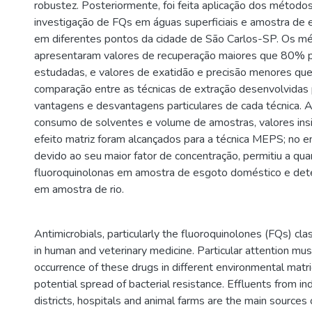
robustez. Posteriormente, foi feita aplicação dos método
investigação de FQs em águas superficiais e amostra de 
em diferentes pontos da cidade de São Carlos-SP. Os m
apresentaram valores de recuperação maiores que 80% 
estudadas, e valores de exatidão e precisão menores qu
comparação entre as técnicas de extração desenvolvidas p
vantagens e desvantagens particulares de cada técnica.
consumo de solventes e volume de amostras, valores insi
efeito matriz foram alcançados para a técnica MEPS; no e
devido ao seu maior fator de concentração, permitiu a qua
fluoroquinolonas em amostra de esgoto doméstico e de
em amostra de rio.
Antimicrobials, particularly the fluoroquinolones (FQs) cla
in human and veterinary medicine. Particular attention mus
occurrence of these drugs in different environmental matri
potential spread of bacterial resistance. Effluents from ind
districts, hospitals and animal farms are the main sources