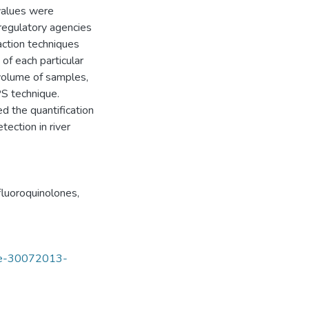
values were
regulatory agencies
ction techniques
f each particular
volume of samples,
PS technique.
d the quantification
ection in river
fluoroquinolones
,
tde-30072013-