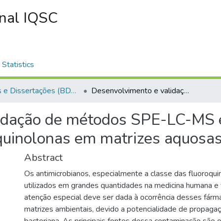
onal IQSC
Statistics
Teses e Dissertações (BDTD USP)
Desenvolvimento e validação de métodos SPE-LC-MS e MEPS-LC-MS para quantificação de fluoroquinolonas em matrizes aquosas
lidação de métodos SPE-LC-MS
oquinolonas em matrizes aquosa
Abstract
Os antimicrobianos, especialmente a classe das fluoroqui
utilizados em grandes quantidades na medicina humana e 
atenção especial deve ser dada à ocorrência desses fárm
matrizes ambientais, devido a potencialidade de propagaç