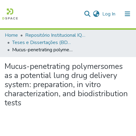
(current)
Log In
Home
Repositório Institucional IQSC
Communities & Collections
Teses e Dissertações (BDTD USP)
Mucus-penetrating polymersomes as a potential lung drug delivery system: preparation, in vitro characterization, and biodistribution tests
All of DSpace
Statistics
Mucus-penetrating polymersomes
as a potential lung drug delivery
system: preparation, in vitro
characterization, and biodistribution
tests