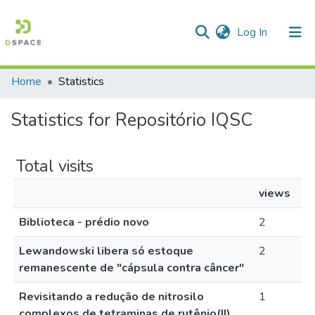
(current)
Log In
Home
Statistics
Communities & Collections
Statistics for Repositório IQSC
All of DSpace
Total visits
views
Biblioteca - prédio novo
2
Lewandowski libera só estoque
2
remanescente de "cápsula contra câncer"
Revisitando a redução de nitrosilo
1
complexos de tetraminas de rutênio(II)