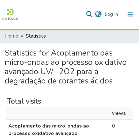
(current)
Log In
Home
Statistics
Communities & Collections
Statistics for Acoplamento das
All of DSpace
micro-ondas ao processo oxidativo
avançado UV/H2O2 para a
degradação de corantes ácidos
Total visits
views
Acoplamento das micro-ondas ao
0
processo oxidativo avançado