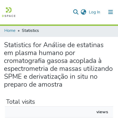
(current)
Log In
Home
Statistics
Communities & Collections
Statistics for Análise de estatinas
All of DSpace
em plasma humano por
cromatografia gasosa acoplada à
espectrometria de massas utilizando
SPME e derivatização in situ no
preparo de amostra
Total visits
views