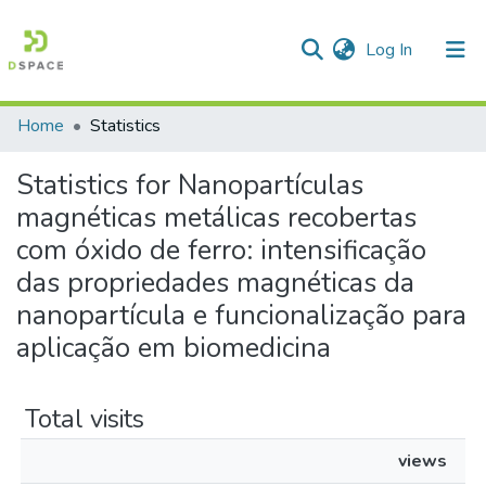
(current)
Log In
Home
Statistics
Communities & Collections
Statistics for Nanopartículas
All of DSpace
magnéticas metálicas recobertas
com óxido de ferro: intensificação
das propriedades magnéticas da
nanopartícula e funcionalização para
aplicação em biomedicina
Total visits
views