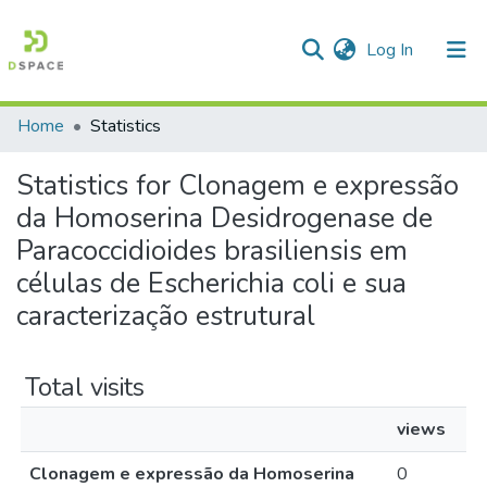
(current)
Log In
Home
Statistics
Communities & Collections
Statistics for Clonagem e expressão
All of DSpace
da Homoserina Desidrogenase de
Paracoccidioides brasiliensis em
células de Escherichia coli e sua
caracterização estrutural
Total visits
views
Clonagem e expressão da Homoserina
0