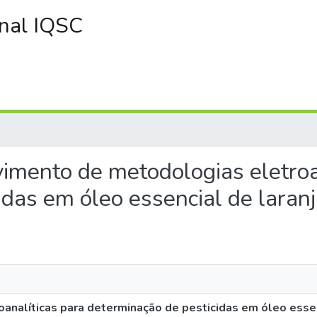
onal IQSC
vimento de metodologias eletroa
idas em óleo essencial de laran
nalíticas para determinação de pesticidas em óleo essen