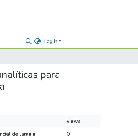
Log In
nalíticas para
ja
views
cial de laranja
0