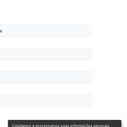
s
Coletamos e processamos suas informações pessoais