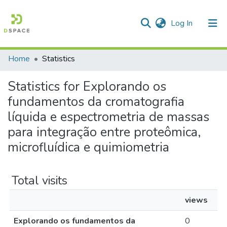
(current)
Log In
Home
Statistics
Communities & Collections
Statistics for Explorando os
All of DSpace
fundamentos da cromatografia
líquida e espectrometria de massas
para integração entre proteômica,
microfluídica e quimiometria
Total visits
views
Explorando os fundamentos da
0