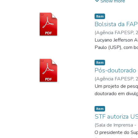
biológica que usa o 
Show more
Item
Bolsista da FA
(
Agência FAPESP,
Lucyano Jefferson A
Paulo (USP), com bo
Item
Pós-doutorado 
(
Agência FAPESP,
Um projeto de pesqu
doutorado em divulg
Item
STF autoriza U
(
Sala de Imprensa 
O presidente do Sup