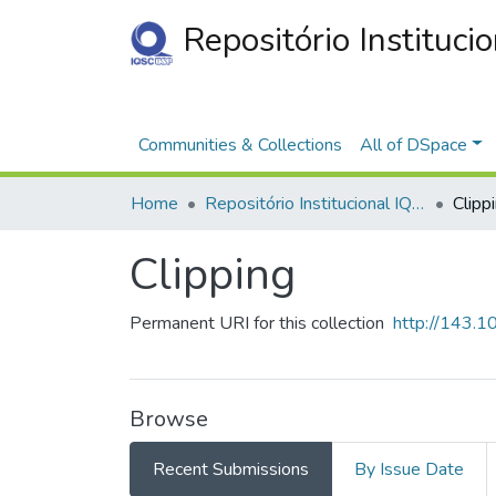
Repositório Instituci
Communities & Collections
All of DSpace
Home
Repositório Institucional IQSC
Clipp
Clipping
Permanent URI for this collection
http://143.
Browse
Recent Submissions
By Issue Date