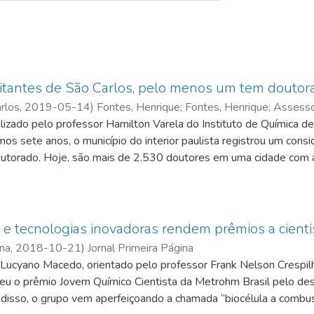
itantes de São Carlos, pelo menos um tem doutor
rlos,
2019-05-14
)
Fontes, Henrique
;
Fontes, Henrique; Assess
izado pelo professor Hamilton Varela do Instituto de Química d
mos sete anos, o município do interior paulista registrou um co
doutorado. Hoje, são mais de 2.530 doutores em uma cidade co
epresenta um doutor para cada 100 moradores, média quase 10 ve
a” e tecnologias inovadoras rendem prêmios a cient
ina,
2018-10-21
)
Jornal Primeira Página
Lucyano Macedo, orientado pelo professor Frank Nelson Crespilh
beu o prêmio Jovem Químico Cientista da Metrohm Brasil pelo de
 disso, o grupo vem aperfeiçoando a chamada “biocélula a combust