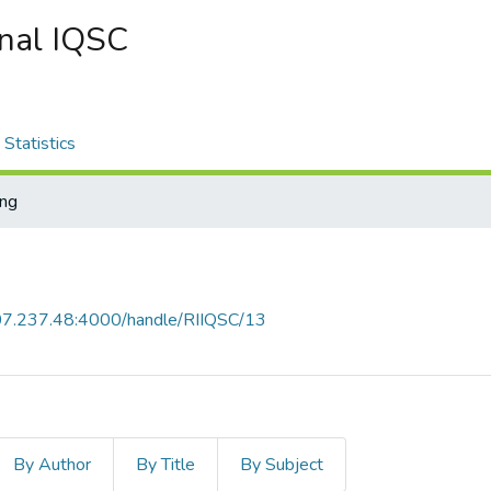
onal IQSC
Statistics
ing
107.237.48:4000/handle/RIIQSC/13
By Author
By Title
By Subject