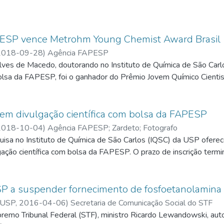
metabolismo da levedura do pão (Saccharomyces cerevisae) para p
PESP vence Metrohm Young Chemist Award Brasil
2018-09-28
)
Agência FAPESP
lves de Macedo, doutorando no Instituto de Química de São Carl
lsa da FAPESP, foi o ganhador do Prêmio Jovem Químico Cienti
em divulgação científica com bolsa da FAPESP
2018-10-04
)
Agência FAPESP
;
Zardeto; Fotografo
isa no Instituto de Química de São Carlos (IQSC) da USP ofere
ação científica com bolsa da FAPESP. O prazo de inscrição term
SP a suspender fornecimento de fosfoetanolamina
- USP,
2016-04-06
)
Secretaria de Comunicação Social do STF
remo Tribunal Federal (STF), ministro Ricardo Lewandowski, aut