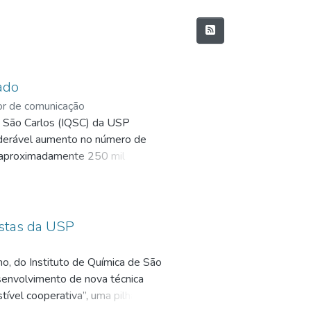
ado
or de comunicação
e São Carlos (IQSC) da USP
nsiderável aumento no número de
m aproximadamente 250 mil
zes maior que a nacional.
istas da USP
o, do Instituto de Química de São
senvolvimento de nova técnica
ível cooperativa”, uma pilha