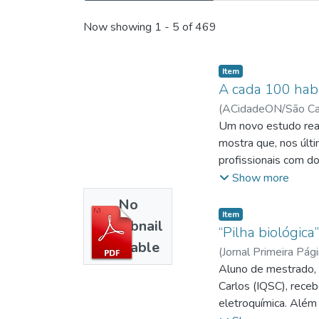
Recent Submissions
Now showing
1 - 5 of 469
Item
A cada 100 hab
(
ACidadeON/São Ca
Um novo estudo real
mostra que, nos últi
profissionais com 
habitantes, o que r
Show more
No
Item
Thumbnail
“Pilha biológic
Available
(
Jornal Primeira Pág
Aluno de mestrado, 
Carlos (IQSC), rece
eletroquímica. Além