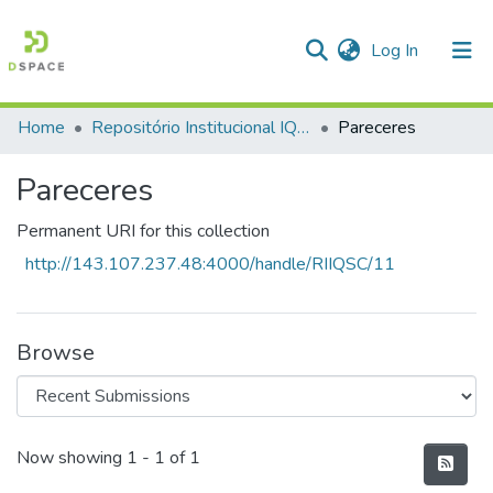
(current)
Log In
Home
Repositório Institucional IQSC
Pareceres
Communities & Collections
Pareceres
All of DSpace
Statistics
Permanent URI for this collection
http://143.107.237.48:4000/handle/RIIQSC/11
Browse
Recent Submissions
Now showing
1 - 1 of 1