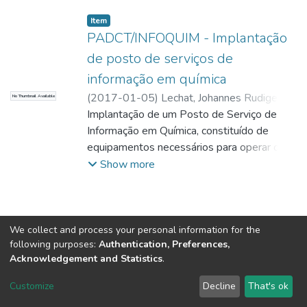
Item
PADCT/INFOQUIM - Implantação
de posto de serviços de
informação em química
(
2017-01-05
)
Lechat, Johannes Rudiger
;
No Thumbnail Available
Gonçalves, Vitoria Atra
Implantação de um Posto de Serviço de
Informação em Química, constituído de
equipamentos necessários para operar o
Banco de dados do Chemical Abstracts em
Show more
CD-Rom (índices+resumos). Aquisição
deste Banco de dados e de equipamentos
que permitirão o acesso a Base de dados e
à difusão rápida de informação para os
We collect and process your personal information for the
following purposes:
Authentication, Preferences,
usuários da região (linha telefônica+fax).
Acknowledgement and Statistics
.
DSpace software
copyright © 2002-2026
LYRASIS
Customize
Decline
That's ok
Cookie settings
Send Feedback