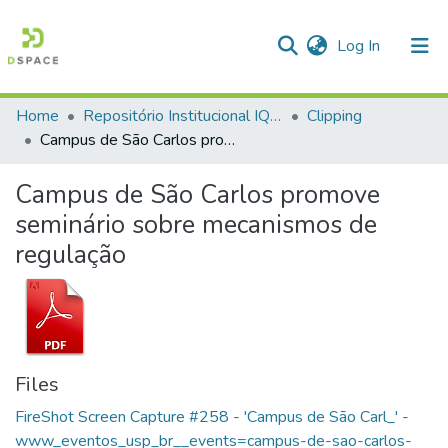
(current)
Log In
Home
Repositório Institucional IQSC
Clipping
Communities & Collections
Campus de São Carlos promove seminário sobre mecanismos de regulação
All of DSpace
Campus de São Carlos promove
Statistics
seminário sobre mecanismos de
regulação
Files
FireShot Screen Capture #258 - 'Campus de São Carl_' -
www_eventos_usp_br__events=campus-de-sao-carlos-