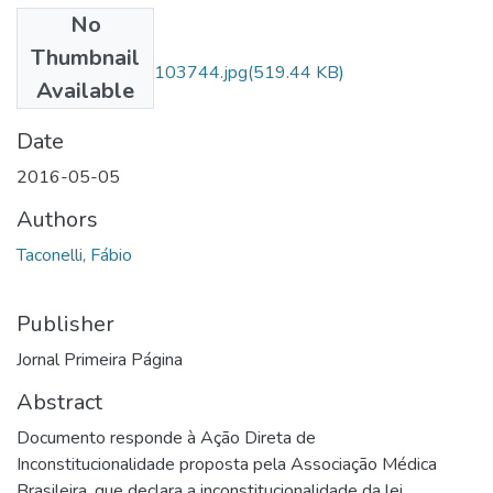
No
Files
Thumbnail
IMG_20160928_103744.jpg
(519.44 KB)
Available
23.jpg
(1.35 MB)
Date
2016-05-05
Authors
Taconelli, Fábio
Publisher
Jornal Primeira Página
Abstract
Documento responde à Ação Direta de
Inconstitucionalidade proposta pela Associação Médica
Brasileira, que declara a inconstitucionalidade da lei