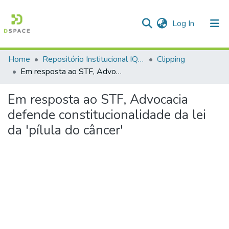
(current)
Log In
Home
Repositório Institucional IQSC
Clipping
Communities & Collections
Em resposta ao STF, Advocacia defende constitucionalidade da lei da 'pílula do câncer'
All of DSpace
Em resposta ao STF, Advocacia
Statistics
defende constitucionalidade da lei
da 'pílula do câncer'