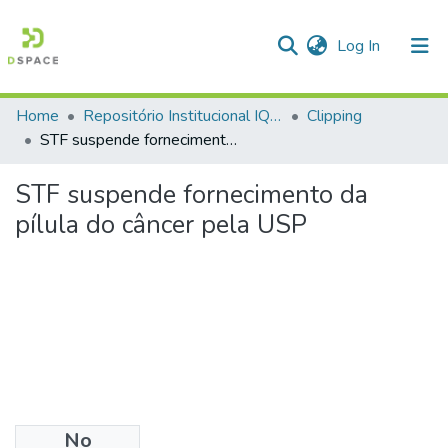
(current)
Log In
Home
Repositório Institucional IQSC
Clipping
Communities & Collections
STF suspende fornecimento da pílula do câncer pela USP
All of DSpace
STF suspende fornecimento da
Statistics
pílula do câncer pela USP
No