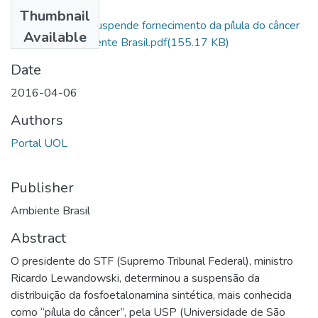
Files
Thumbnail
06.04.16 - STF suspende fornecimento da pílula do câncer
Available
pela USP - Ambiente Brasil.pdf
(155.17 KB)
Date
2016-04-06
Authors
Portal UOL
Publisher
Ambiente Brasil
Abstract
O presidente do STF (Supremo Tribunal Federal), ministro
Ricardo Lewandowski, determinou a suspensão da
distribuição da fosfoetalonamina sintética, mais conhecida
como “pílula do câncer”, pela USP (Universidade de São