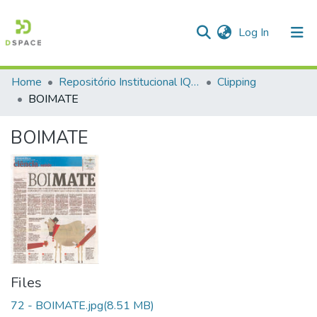
(current)
Log In
Home
Repositório Institucional IQSC
Clipping
Communities & Collections
BOIMATE
All of DSpace
BOIMATE
Statistics
Files
72 - BOIMATE.jpg
(8.51 MB)