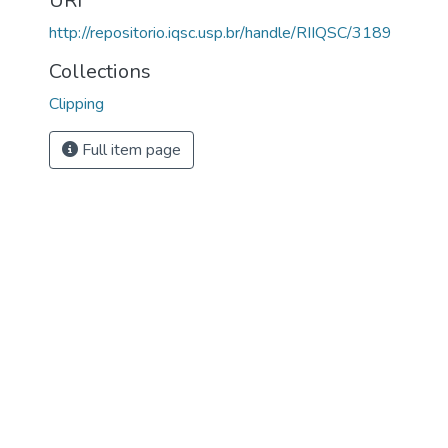
URI
http://repositorio.iqsc.usp.br/handle/RIIQSC/3189
Collections
Clipping
Full item page