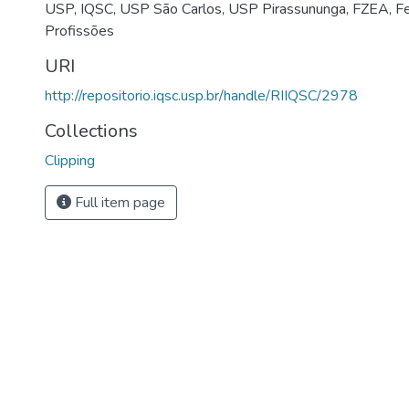
USP
,
IQSC
,
USP São Carlos
,
USP Pirassununga
,
FZEA
,
Fe
Profissões
URI
http://repositorio.iqsc.usp.br/handle/RIIQSC/2978
Collections
Clipping
Full item page