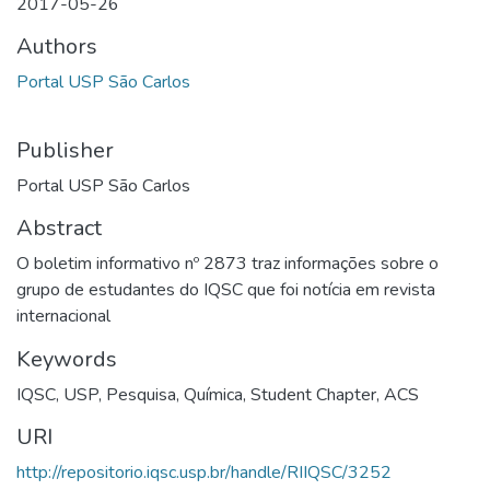
2017-05-26
Authors
Portal USP São Carlos
Publisher
Portal USP São Carlos
Abstract
O boletim informativo nº 2873 traz informações sobre o
grupo de estudantes do IQSC que foi notícia em revista
internacional
Keywords
IQSC
,
USP
,
Pesquisa
,
Química
,
Student Chapter
,
ACS
URI
http://repositorio.iqsc.usp.br/handle/RIIQSC/3252