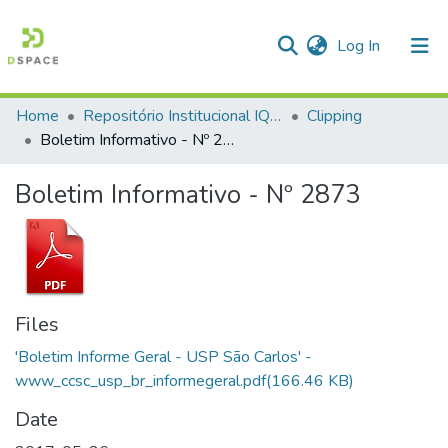
(current)
Log In
Home
Repositório Institucional IQSC
Clipping
Communities & Collections
Boletim Informativo - Nº 2873
All of DSpace
Boletim Informativo - Nº 2873
Statistics
Files
'Boletim Informe Geral - USP São Carlos' -
www_ccsc_usp_br_informegeral.pdf
(166.46 KB)
Date