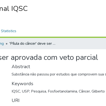
onal IQSC
Statistics
ing
'Pílula do câncer' deve ser aprovada com veto parcial
 ser aprovada com veto parcial
Abstract
Substância não passou por estudos que comprovem sua se
Keywords
IQSC
,
USP
,
Pesquisa
,
Fosfoetanolamina
,
Câncer
,
Gilberto 
URI