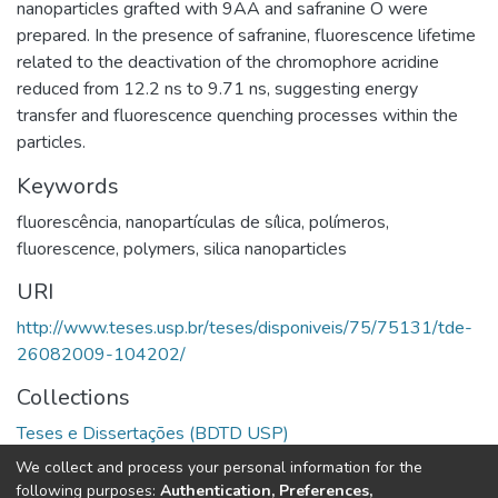
nanoparticles grafted with 9AA and safranine O were
prepared. In the presence of safranine, fluorescence lifetime
related to the deactivation of the chromophore acridine
reduced from 12.2 ns to 9.71 ns, suggesting energy
transfer and fluorescence quenching processes within the
particles.
Keywords
fluorescência
,
nanopartículas de sílica
,
polímeros
,
fluorescence
,
polymers
,
silica nanoparticles
URI
http://www.teses.usp.br/teses/disponiveis/75/75131/tde-
26082009-104202/
Collections
Teses e Dissertações (BDTD USP)
We collect and process your personal information for the
Full item page
following purposes:
Authentication, Preferences,