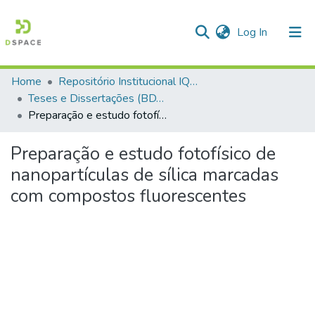
(current)
Log In
Home
Repositório Institucional IQSC
Communities & Collections
Teses e Dissertações (BDTD USP)
Preparação e estudo fotofísico de nanopartículas de sílica marcadas com compostos fluorescentes
All of DSpace
Statistics
Preparação e estudo fotofísico de
nanopartículas de sílica marcadas
com compostos fluorescentes