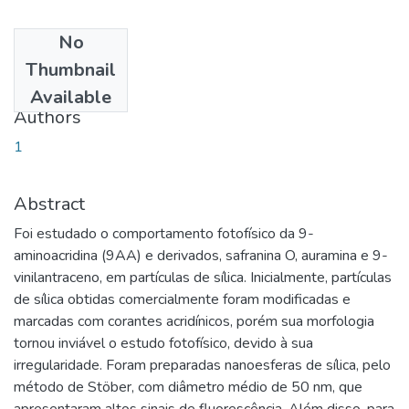
No
Date
Thumbnail
2009-08-26
Available
Authors
1
Abstract
Foi estudado o comportamento fotofísico da 9-
aminoacridina (9AA) e derivados, safranina O, auramina e 9-
vinilantraceno, em partículas de sílica. Inicialmente, partículas
de sílica obtidas comercialmente foram modificadas e
marcadas com corantes acridínicos, porém sua morfologia
tornou inviável o estudo fotofísico, devido à sua
irregularidade. Foram preparadas nanoesferas de sílica, pelo
método de Stöber, com diâmetro médio de 50 nm, que
apresentaram altos sinais de fluorescência. Além disso, para