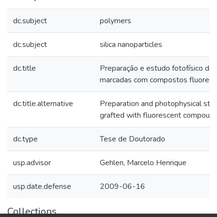
dc.subject
polymers
dc.subject
silica nanoparticles
dc.title
Preparação e estudo fotofísico de n
marcadas com compostos fluoresc
dc.title.alternative
Preparation and photophysical study
grafted with fluorescent compoun
dc.type
Tese de Doutorado
usp.advisor
Gehlen, Marcelo Henrique
usp.date.defense
2009-06-16
Collections