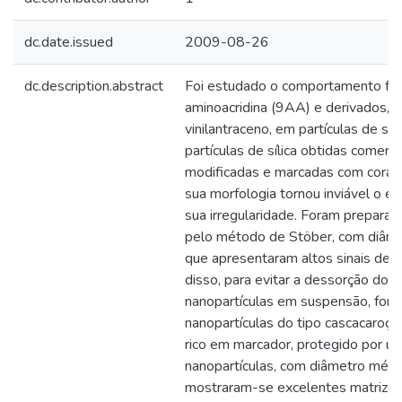
dc.date.issued
2009-08-26
dc.description.abstract
Foi estudado o comportamento foto
aminoacridina (9AA) e derivados, s
vinilantraceno, em partículas de síli
partículas de sílica obtidas comer
modificadas e marcadas com corant
sua morfologia tornou inviável o es
sua irregularidade. Foram preparada
pelo método de Stöber, com diâm
que apresentaram altos sinais de f
disso, para evitar a dessorção dos
nanopartículas em suspensão, for
nanopartículas do tipo cascacaroç
rico em marcador, protegido por uma
nanopartículas, com diâmetro méd
mostraram-se excelentes matrizes