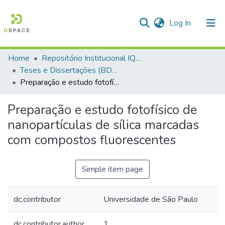
(current)
Log In
Home
Repositório Institucional IQSC
Communities & Collections
Teses e Dissertações (BDTD USP)
Preparação e estudo fotofísico de nanopartículas de sílica marcadas com compostos fluorescentes
All of DSpace
Statistics
Preparação e estudo fotofísico de
nanopartículas de sílica marcadas
com compostos fluorescentes
Simple item page
dc.contributor
Universidade de São Paulo
dc.contributor.author
1