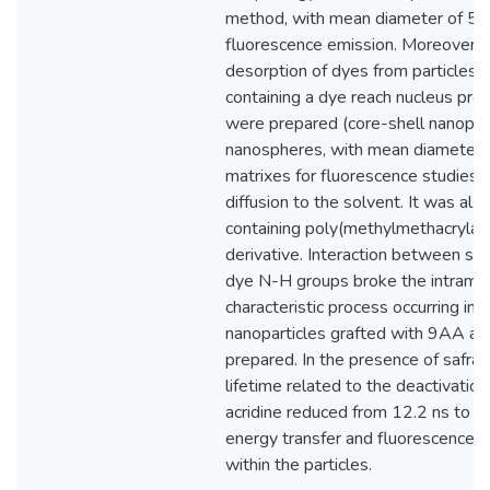
method, with mean diameter of 50 
fluorescence emission. Moreover, i
desorption of dyes from particles 
containing a dye reach nucleus prot
were prepared (core-shell nanopart
nanospheres, with mean diameter o
matrixes for fluorescence studies, 
diffusion to the solvent. It was al
containing poly(methylmethacrylat
derivative. Interaction between sili
dye N-H groups broke the intramole
characteristic process occurring in th
nanoparticles grafted with 9AA an
prepared. In the presence of safran
lifetime related to the deactivatio
acridine reduced from 12.2 ns to 9
energy transfer and fluorescence 
within the particles.