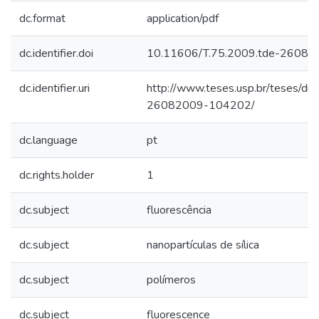
dc.format
application/pdf
dc.identifier.doi
10.11606/T.75.2009.tde-2608
dc.identifier.uri
http://www.teses.usp.br/teses/di
26082009-104202/
dc.language
pt
dc.rights.holder
1
dc.subject
fluorescência
dc.subject
nanopartículas de sílica
dc.subject
polímeros
dc.subject
fluorescence