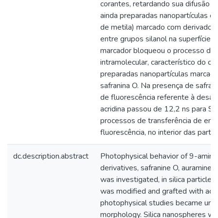
corantes, retardando sua difusão p
ainda preparadas nanopartículas co
de metila) marcado com derivado ac
entre grupos silanol na superfície
marcador bloqueou o processo de t
intramolecular, característico do co
preparadas nanopartículas marcada
safranina O. Na presença de safran
de fluorescência referente à desa
acridina passou de 12,2 ns para 9,
processos de transferência de ene
fluorescência, no interior das partíc
dc.description.abstract
Photophysical behavior of 9-amino
derivatives, safranine O, auramine 
was investigated, in silica particles.
was modified and grafted with acri
photophysical studies became unvia
morphology. Silica nanospheres w