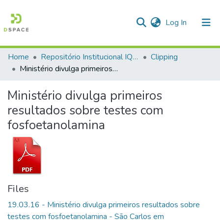
(current)
Log In
Home
Repositório Institucional IQSC
Clipping
Communities & Collections
Ministério divulga primeiros resultados sobre testes com fosfoetanolamina
All of DSpace
Ministério divulga primeiros
Statistics
resultados sobre testes com
fosfoetanolamina
Files
19.03.16 - Ministério divulga primeiros resultados sobre
testes com fosfoetanolamina - São Carlos em