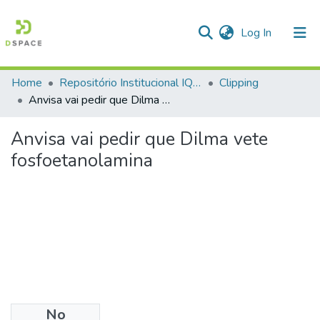
(current)
Log In
Home
Repositório Institucional IQSC
Clipping
Communities & Collections
Anvisa vai pedir que Dilma vete fosfoetanolamina
All of DSpace
Anvisa vai pedir que Dilma vete
Statistics
fosfoetanolamina
No