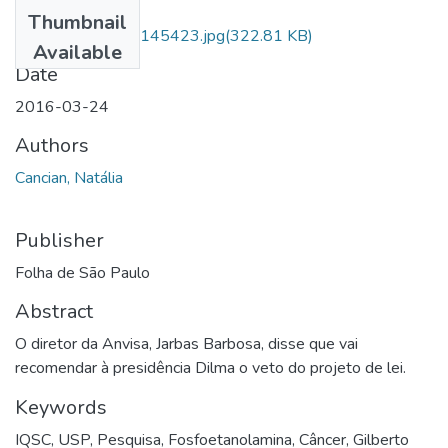
Files
Thumbnail
IMG_20161213_145423.jpg
(322.81 KB)
Available
Date
2016-03-24
Authors
Cancian, Natália
Publisher
Folha de São Paulo
Abstract
O diretor da Anvisa, Jarbas Barbosa, disse que vai
recomendar à presidência Dilma o veto do projeto de lei.
Keywords
IQSC
,
USP
,
Pesquisa
,
Fosfoetanolamina
,
Câncer
,
Gilberto