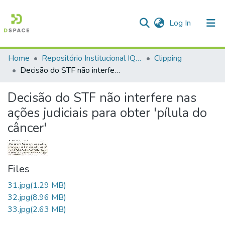
(current)
Log In
Home
Repositório Institucional IQSC
Clipping
Communities & Collections
Decisão do STF não interfere nas ações judiciais para obter 'pílula do câncer'
All of DSpace
Decisão do STF não interfere nas
Statistics
ações judiciais para obter 'pílula do
câncer'
Files
31.jpg
(1.29 MB)
32.jpg
(8.96 MB)
33.jpg
(2.63 MB)