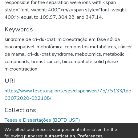
responsible for the separation were ions with <span
style="font-weight: 400;">m/z<span style="font-weight:
400;"> equal to 109.97, 304.28, and 347.14.
Keywords
síndrome de cri-du-chat
,
microextração em fase sólida
biocompatível
,
mebolômica
,
compostos metabólicos
,
câncer
de mama.
,
cri-du-chat syndrome
,
mebolomics
,
metabolic
compounds
,
breast cancer
,
biocompatible solid phase
microextraction
URI
https://www.teses.usp.br/teses/disponiveis/75/75133/tde-
03072020-092108/
Collections
Teses e Dissertações (BDTD USP)
We collect and process your personal information for the
Full item page
following purposes:
Authentication, Preferences,