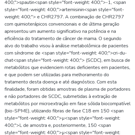
400;">spautin<span style="font-weight: 400;">-1, <span
style="font-weight: 400;">artemisinin<span style="font-
weight: 400;"> e CHR2797. A combinação de CHR2797
com quimioterápicos convencionais e de última geração
apresentou um aumento significativo na potência e na
eficiência do tratamento de câncer de mama. O segundo
alvo do trabalho visou à análise metabolômica de pacientes
com síndrome de <span style="font-weight: 400;">cri-du-
chat<span style="font-weight: 400;"> (SCDC), em busca de
metabólitos que evidenciem rotas deficientes em pacientes,
e que podem ser utilizadas para melhoramento do
tratamento desta doença e até diagnóstico. Com esta
finalidade, foram obtidas amostras de plasma de portadores
e não portadores de SCDC, submetidas à extração de
metabólitos por microextração em fase sólida biocompatível
(bio-SPME), utilizando fibras de fase C18 em 150 <span
style="font-weight: 400;">µ<span style="font-weight:
400;">L de amostra e, posteriormente, 150 <span
style="font-weight: 400;">µ<span style="font-weight: