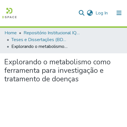
(current)
Log In
Home
Repositório Institucional IQSC
Communities & Collections
Teses e Dissertações (BDTD USP)
Explorando o metabolismo como ferramenta para investigação e tratamento de doenças
All of DSpace
Statistics
Explorando o metabolismo como
ferramenta para investigação e
tratamento de doenças