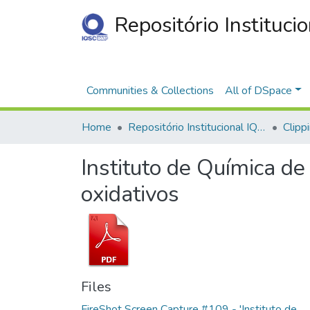
Repositório Instituci
Communities & Collections
All of DSpace
Home
Repositório Institucional IQSC
Clipp
Instituto de Química d
oxidativos
Files
FireShot Screen Capture #109 - 'Instituto de