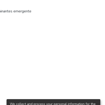
inantes emergente
We collect and process your personal information for the