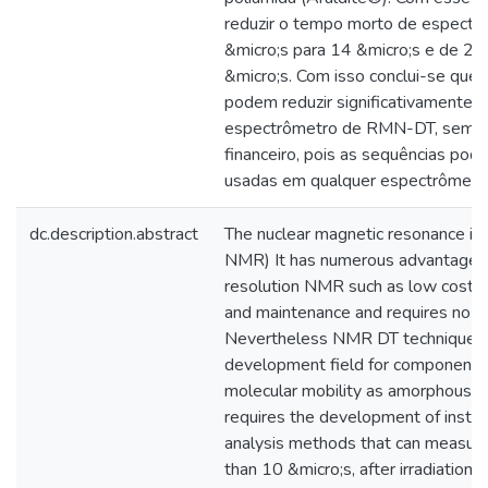
reduzir o tempo morto de espect
&micro;s para 14 &micro;s e de 20
&micro;s. Com isso conclui-se que
podem reduzir significativamente 
espectrômetro de RMN-DT, sem ac
financeiro, pois as sequências pod
usadas em qualquer espectrômetr
dc.description.abstract
The nuclear magnetic resonance in
NMR) It has numerous advantages 
resolution NMR such as low cost o
and maintenance and requires no sp
Nevertheless NMR DT technique al
development field for component a
molecular mobility as amorphous and
requires the development of instru
analysis methods that can measure
than 10 &micro;s, after irradiation 