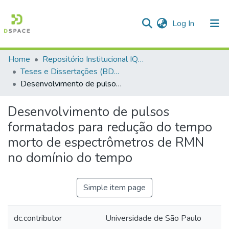
(current)
Log In
Home
Repositório Institucional IQSC
Communities & Collections
Teses e Dissertações (BDTD USP)
Desenvolvimento de pulsos formatados para redução do tempo morto de espectrômetros de RMN no domínio do tempo
All of DSpace
Statistics
Desenvolvimento de pulsos
formatados para redução do tempo
morto de espectrômetros de RMN
no domínio do tempo
Simple item page
dc.contributor
Universidade de São Paulo