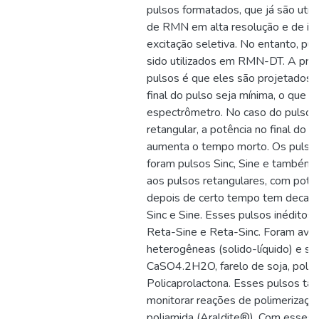
pulsos formatados, que já são uti
de RMN em alta resolução e de i
excitação seletiva. No entanto, p
sido utilizados em RMN-DT. A pri
pulsos é que eles são projetados 
final do pulso seja mínima, o que 
espectrômetro. No caso do pulso c
retangular, a potência no final do 
aumenta o tempo morto. Os pulsos
foram pulsos Sinc, Sine e também p
aos pulsos retangulares, com potê
depois de certo tempo tem decaime
Sinc e Sine. Esses pulsos inédito
Reta-Sine e Reta-Sinc. Foram ava
heterogêneas (solido-líquido) e só
CaSO4.2H2O, farelo de soja, polí
Policaprolactona. Esses pulsos t
monitorar reações de polimerizaçã
poliamida (Araldite®). Com esses 