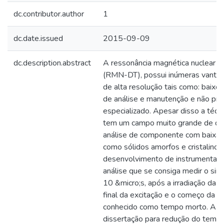
dc.contributor.author
1
dc.date.issued
2015-09-09
dc.description.abstract
A ressonância magnética nuclear 
(RMN-DT), possui inúmeras vanta
de alta resolução tais como: baixo
de análise e manutenção e não pre
especializado. Apesar disso a téc
tem um campo muito grande de de
análise de componente com baixa 
como sólidos amorfos e cristalinos.
desenvolvimento de instrumentaç
análise que se consiga medir o s
10 &micro;s, após a irradiação da 
final da excitação e o começo da aq
conhecido como tempo morto. A o
dissertação para redução do tempo