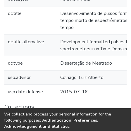
dc.title
Desenvolvimento de pulsos forma
tempo morto de espectrômetros 
tempo
dc.title.alternative
Development formatted pulses to 
spectrometers in in Time Domain
dc.type
Dissertação de Mestrado
usp.advisor
Colnago, Luiz Alberto
usp.date.defense
2015-07-16
Collections
We collect and process your personal information for the
Teses e Dissertações (BDTD USP)
following purposes:
Authentication, Preferences,
Acknowledgement and Statistics
.