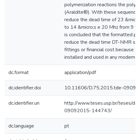
polymerization reactions the polya
(Araldite®). With these sequences
reduce the dead time of 23 &mic
to 14 &micro;s e 20 Mhz from 9 to 
is concluded that the formatted pul
reduce the dead time DT-NMR spe
fittings or financial cost because 
installed and used in any modern 
dc.format
application/pdf
dc.identifier.doi
10.11606/D.75.2015.tde-0909
dc.identifier.uri
http://www.teses.usp.br/teses/di
09092015-144743/
dc.language
pt