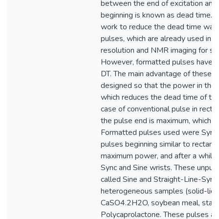
between the end of excitation and s
beginning is known as dead time. Th
work to reduce the dead time was 
pulses, which are already used in 
resolution and NMR imaging for sel
However, formatted pulses have 
DT. The main advantage of these pu
designed so that the power in the 
which reduces the dead time of the
case of conventional pulse in recta
the pulse end is maximum, which i
Formatted pulses used were Sync p
pulses beginning similar to rectang
maximum power, and after a while h
Sync and Sine wrists. These unpub
called Sine and Straight-Line-Syn
heterogeneous samples (solid-liqui
CaSO4.2H2O, soybean meal, starc
Polycaprolactone. These pulses ar