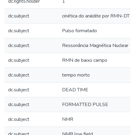
dc.rights.holder
1
dc.subject
cinética do araldite por RMN-DT
dc.subject
Pulso formatado
dc.subject
Ressonância Magnética Nuclear
dc.subject
RMN de baixo campo
dc.subject
tempo morto
dc.subject
DEAD TIME
dc.subject
FORMATTED PULSE
dc.subject
NMR
dc.subject
NMR low field