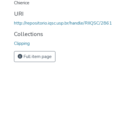
Chierice
URI
http://repositorio.iqsc.usp.br/handle/RIIQSC/2861
Collections
Clipping
Full item page