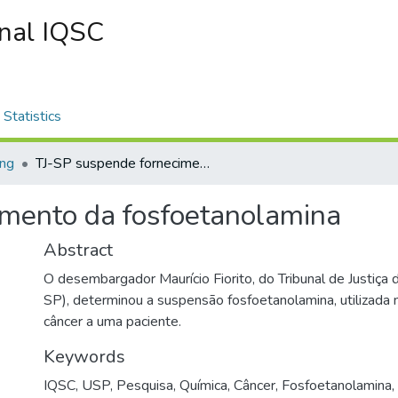
onal IQSC
Statistics
ing
TJ-SP suspende fornecimento da fosfoetanolamina
imento da fosfoetanolamina
Abstract
O desembargador Maurício Fiorito, do Tribunal de Justiça 
SP), determinou a suspensão fosfoetanolamina, utilizada
câncer a uma paciente.
Keywords
IQSC
,
USP
,
Pesquisa
,
Química
,
Câncer
,
Fosfoetanolamina
,