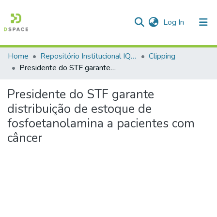
(current)
Log In
Home
Repositório Institucional IQSC
Clipping
Communities & Collections
Presidente do STF garante distribuição de estoque de fosfoetanolamina a pacientes com câncer
All of DSpace
Presidente do STF garante
Statistics
distribuição de estoque de
fosfoetanolamina a pacientes com
câncer