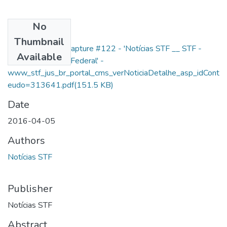
No
Files
Thumbnail
FireShot Screen Capture #122 - 'Notícias STF __ STF -
Available
Supremo Tribunal Federal' -
www_stf_jus_br_portal_cms_verNoticiaDetalhe_asp_idCont
eudo=313641.pdf
(151.5 KB)
Date
2016-04-05
Authors
Notícias STF
Publisher
Notícias STF
Abstract