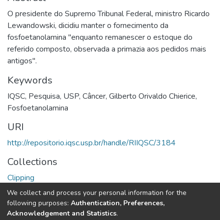
O presidente do Supremo Tribunal Federal, ministro Ricardo
Lewandowski, dicidiu manter o fornecimento da
fosfoetanolamina "enquanto remanescer o estoque do
referido composto, observada a primazia aos pedidos mais
antigos".
Keywords
IQSC
,
Pesquisa
,
USP
,
Câncer
,
Gilberto Orivaldo Chierice
,
Fosfoetanolamina
URI
http://repositorio.iqsc.usp.br/handle/RIIQSC/3184
Collections
Clipping
We collect and process your personal information for the
Full item page
following purposes:
Authentication, Preferences,
Acknowledgement and Statistics
.